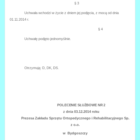
§ 3
Uchwała wchodzi w życie z dniem jej podjęcia, z mocą od dnia
01.11.2014 r.
§ 4
Uchwałę podjęto jednomyślnie.
Otrzymują: D, DK, DS.
POLECENIE SŁUŻBOWE NR 2
z dnia 03.12.2014 roku
Prezesa Zakładu Sprzętu Ortopedycznego i Rehabilitacyjnego Sp.
z o.o.
w Bydgoszczy