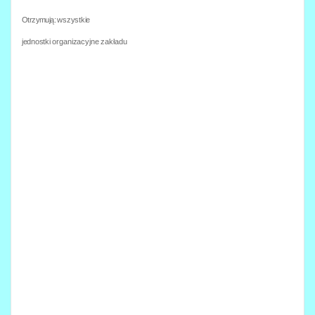
Otrzymują:
wszystkie
jednostki
organizacyjne zakładu