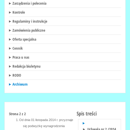
Zarządzenia i polecenia
Kontrole
Regulaminy i instrukcje
Zamówienia publiczne
Oferta specjalna
Cennik
Praca u nas
Redakcja biuletynu
RODO
Archiwum
Spis treści
Strona 2 z 2
1.
Od dnia 01 listopada 2014 r. przyznaje
się podwyżkę wynagrodzenia
Uchwała nr 2 /2014