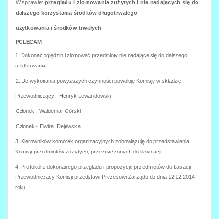
W sprawie:
przeglądu i złomowania zużytych i nie nadających się do
dalszego korzystania środków długotrwałego
użytkowania i środków
trwałych
POLECAM
1. Dokonać oględzin i złomować przedmioty nie nadające się do dalszego
użytkowania
2. Do wykonania powyższych czynności powołuję Komisję w składzie:
Przewodniczący
- Henryk Lewandowski
Członek
- Waldemar Górski
Członek
- Elwira Dejewska
3. Kierowników komórek organizacyjnych zobowiązuję do przedstawienia
Komisji przedmiotów zużytych, przeznaczonych do likwidacji.
4. Protokół z dokonanego przeglądu i propozycje przedmiotów do kasacji
Przewodniczący Komisji przedstawi Prezesowi Zarządu do dnia 12.12.2014
roku.