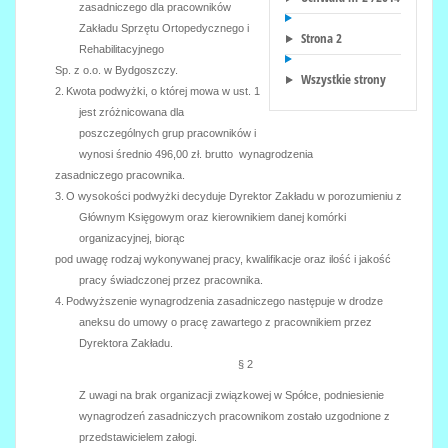
zasadniczego dla pracowników
Zakładu Sprzętu Ortopedycznego i
Strona 2
Rehabilitacyjnego
Sp. z o.o. w Bydgoszczy.
Wszystkie strony
2.
Kwota podwyżki, o której mowa w ust. 1
jest zróżnicowana dla
poszczególnych grup pracowników i
wynosi średnio 496,00 zł. brutto wynagrodzenia
zasadniczego pracownika.
3.
O wysokości podwyżki decyduje Dyrektor Zakładu w porozumieniu z
Głównym Księgowym oraz kierownikiem danej komórki
organizacyjnej, biorąc
pod uwagę rodzaj wykonywanej pracy, kwalifikacje oraz ilość i jakość
pracy świadczonej przez pracownika.
4.
Podwyższenie wynagrodzenia zasadniczego następuje w drodze
aneksu do umowy o pracę zawartego z pracownikiem przez
Dyrektora Zakładu.
§ 2
Z uwagi na brak organizacji związkowej w Spółce, podniesienie
wynagrodzeń zasadniczych pracownikom zostało uzgodnione z
przedstawicielem załogi.