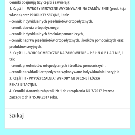
Cenniki obejmują trzy części i zawierają:
1. Część I – WYROBY MEDYCZNE WYKONYWANE NA ZAMÓWIENIE (produkcja
własna) oraz PRODUKTY SERYJNE, i tak:
- cennik indywidualnych przedmiotów ortopedycznych,
- cennik obuwia ortopedycznego,
- cennik indywidualnych środków pomocniczych,
- cennik napraw przedmiotów ortopedycznych, środków pomocniczych oraz
produktów seryjnych.
2. Część II – WYROBY MEDYCZNE NA ZAMÓWIENIE – P E Ł N O P Ł A T N E, i
tak:
- cennik przedmiotów ortopedycznych i środków pomocniczych,
- cennik na wkładki ortopedyczne wykonywane indywidualnie i seryjnie.
3. Część III - WYPOŻYCZALNIA: WYROBY MEDYCZNE i ŁÓŻKA
REHABILITACYJNE.
4. Cenniki stanowią załącznik Nr 1 do zarządzenia NR 7/2017 Prezesa
Zarządu z dnia 15.09.2017 roku.
Szukaj